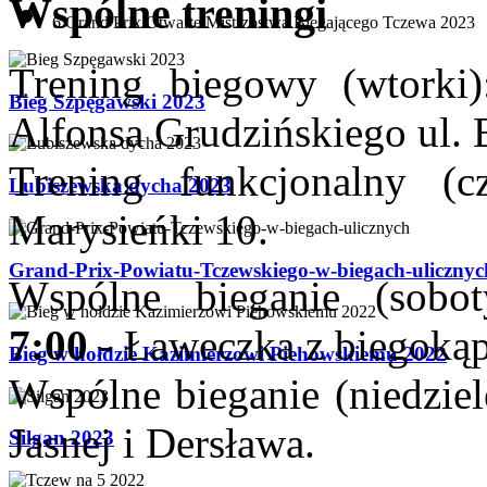
Wspólne treningi
6 Grand Prix Otwarte Mistrzostwa Biegającego Tczewa 2023
Trening biegowy (wtorki
Bieg Szpęgawski 2023
Alfonsa Grudzińskiego ul.
Trening funkcjonalny (c
Lubiszewska dycha 2023
Marysieńki 10.
Grand-Prix-Powiatu-Tczewskiego-w-biegach-ulicznyc
Wspólne bieganie (sobo
7:00
-
Ławeczka z biegoką
Bieg w hołdzie Kazimierzowi Piehowskiemu 2022
Wspólne bieganie (niedzie
Jasnej i Dersława.
Silgan 2023