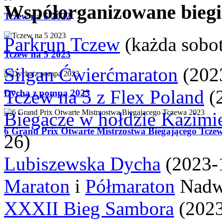
Współorganizowane biegi
Tczew na 5 2022
Parkrun Tczew
(każda sobo
Tczew na 5 2023
Silgan Ćwierćmaraton
(
202
Tczew na 5 z Flex Poland
(
Dycha z pompą 2023
Biegacze w hołdzie Kazim
6 Grand Prix Otwarte Mistrzostwa Biegającego Tcze
26)
Lubiszewska Dycha
(
2023-
Maraton
i
Półmaraton
Nadwi
XXXII Bieg Sambora
(
2023