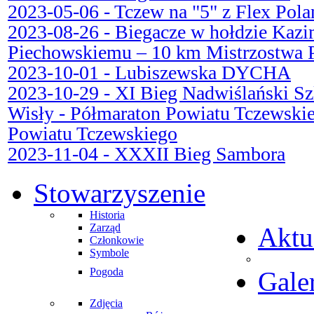
2023-05-06 - Tczew na "5" z Flex Pola
2023-08-26 - Biegacze w hołdzie Kazi
Piechowskiemu – 10 km Mistrzostwa P
2023-10-01 - Lubiszewska DYCHA
2023-10-29 - XI Bieg Nadwiślański S
Wisły - Półmaraton Powiatu Tczewskie
Powiatu Tczewskiego
2023-11-04 - XXXII Bieg Sambora
Stowarzyszenie
Historia
Zarząd
Aktu
Członkowie
Symbole
Pogoda
Gale
Zdjęcia