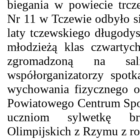
biegania w powiecie trc
Nr 11 w Tczewie odbyło si
laty tczewskiego długody
młodzieżą klas czwartych
zgromadzoną na sali
współorganizatorzy spotk
wychowania fizycznego o
Powiatowego Centrum Spor
uczniom sylwetkę br
Olimpijskich z Rzymu z r