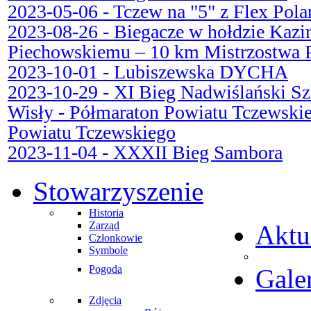
2023-05-06 - Tczew na "5" z Flex Pola
2023-08-26 - Biegacze w hołdzie Kazi
Piechowskiemu – 10 km Mistrzostwa P
2023-10-01 - Lubiszewska DYCHA
2023-10-29 - XI Bieg Nadwiślański S
Wisły - Półmaraton Powiatu Tczewskie
Powiatu Tczewskiego
2023-11-04 - XXXII Bieg Sambora
Stowarzyszenie
Historia
Zarząd
Aktu
Członkowie
Symbole
Pogoda
Gale
Zdjęcia